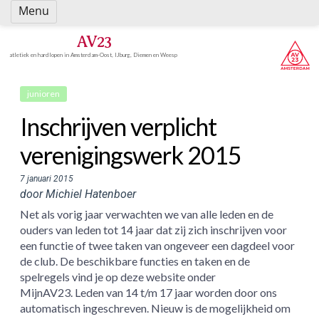
Spring
Menu
naar
inhoud
AV23
atletiek en hardlopen in Amsterdam-Oost, IJburg, Diemen en Weesp
junioren
Inschrijven verplicht
verenigingswerk 2015
7 januari 2015
door Michiel Hatenboer
Net als vorig jaar verwachten we van alle leden en de
ouders van leden tot 14 jaar dat zij zich inschrijven voor
een functie of twee taken van ongeveer een dagdeel voor
de club. De beschikbare functies en taken en de
spelregels vind je op deze website onder
MijnAV23. Leden van 14 t/m 17 jaar worden door ons
automatisch ingeschreven. Nieuw is de mogelijkheid om