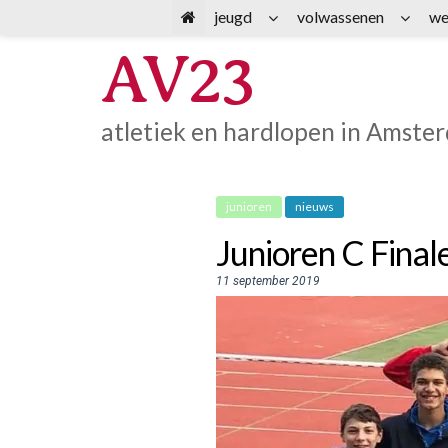
Spring
jeugd
volwassenen
we
naar
AV23
inhoud
atletiek en hardlopen in Amste
junioren
nieuws
Junioren C Final
11 september 2019