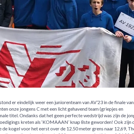
ond er eindelijk weer een juniorenteam van AV’23 in de finale van
hten onze jongens C met een licht gehavend team (griepjes en
nale titel. Ondanks dat het geen perfecte wedstrijd was zijn de jo
edigings kreten als ‘KOMAAAN’ knap 8ste geworden! Ook zijn 
te de kogel voor het eerst over de 12.50 meter grens naar 12,69, 