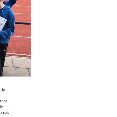
 de
ngens
de
Thomas