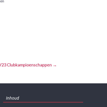
Een
V23 Clubkampioenschappen
→
Inhoud