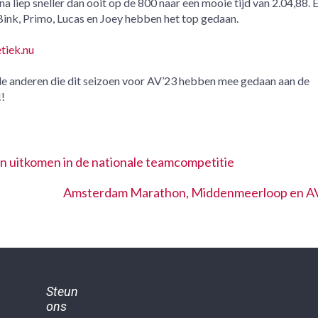
a liep sneller dan ooit op de 800 naar een mooie tijd van 2.04,88. 
Bink, Primo, Lucas en Joey hebben het top gedaan.
etiek.nu
n alle anderen die dit seizoen voor AV’23 hebben mee gedaan aan de
!
len uitkomen in de nationale teamcompetitie
Amsterdam Marathon, Middenmeerloop en A
Steun
ons