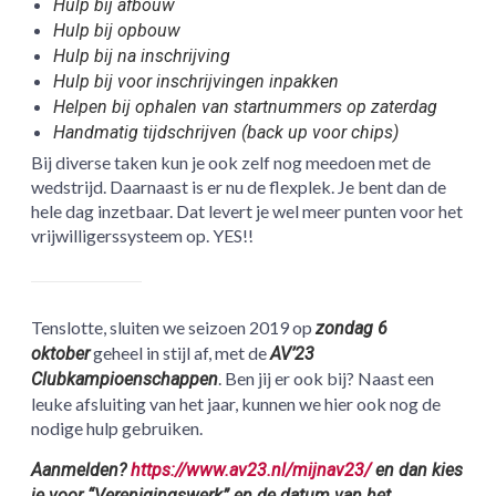
Hulp bij afbouw
Hulp bij opbouw
Hulp bij na inschrijving
Hulp bij voor inschrijvingen inpakken
Helpen bij ophalen van startnummers op zaterdag
Handmatig tijdschrijven (back up voor chips)
Bij diverse taken kun je ook zelf nog meedoen met de
wedstrijd. Daarnaast is er nu de flexplek. Je bent dan de
hele dag inzetbaar. Dat levert je wel meer punten voor het
vrijwilligerssysteem op. YES!!
Tenslotte, sluiten we seizoen 2019 op
zondag 6
geheel in stijl af, met de
oktober
AV’23
. Ben jij er ook bij? Naast een
Clubkampioenschappen
leuke afsluiting van het jaar, kunnen we hier ook nog de
nodige hulp gebruiken.
Aanmelden?
https://www.av23.nl/mijnav23/
en dan kies
je voor “Verenigingswerk” en de datum van het