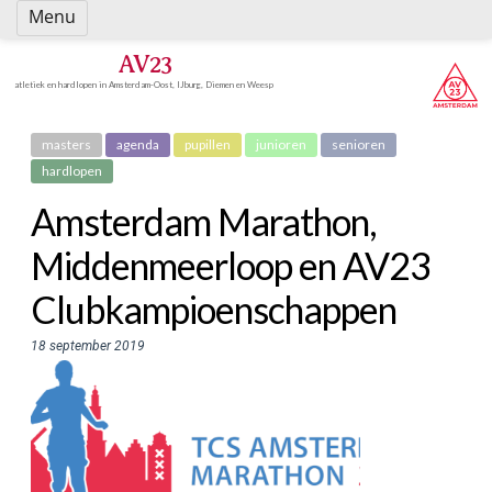
Spring
Menu
naar
inhoud
AV23
atletiek en hardlopen in Amsterdam-Oost, IJburg, Diemen en Weesp
masters
agenda
pupillen
junioren
senioren
hardlopen
Amsterdam Marathon,
Middenmeerloop en AV23
Clubkampioenschappen
18 september 2019