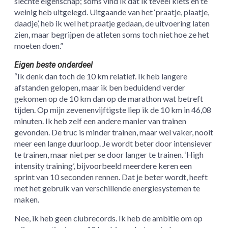
slechte eigenschap; soms vind ik dat ik teveel klets en te
weinig heb uitgelegd. Uitgaande van het ‘praatje, plaatje,
daadje’, heb ik wel het praatje gedaan, de uitvoering laten
zien, maar begrijpen de atleten soms toch niet hoe ze het
moeten doen.”
Eigen beste onderdeel
“Ik denk dan toch de 10 km relatief. Ik heb langere
afstanden gelopen, maar ik ben beduidend verder
gekomen op de 10 km dan op de marathon wat betreft
tijden. Op mijn zevenenvijftigste liep ik de 10 km in 46,08
minuten. Ik heb zelf een andere manier van trainen
gevonden. De truc is minder trainen, maar wel vaker, nooit
meer een lange duurloop. Je wordt beter door intensiever
te trainen, maar niet per se door langer te trainen. ‘High
intensity training’, bijvoorbeeld meerdere keren een
sprint van 10 seconden rennen. Dat je beter wordt, heeft
met het gebruik van verschillende energiesystemen te
maken.
Nee, ik heb geen clubrecords. Ik heb de ambitie om op