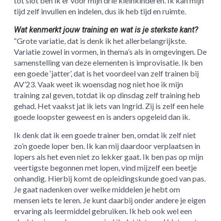
tot slot ben ik er voor mijn drie kleinkinderen. Ik kan mijn
tijd zelf invullen en indelen, dus ik heb tijd en ruimte.
Wat kenmerkt jouw training en wat is je sterkste kant?
“Grote variatie, dat is denk ik het allerbelangrijkste.
Variatie zowel in vormen, in thema’s als in omgevingen. De
samenstelling van deze elementen is improvisatie. Ik ben
een goede ‘jatter’, dat is het voordeel van zelf trainen bij
AV’23. Vaak weet ik woensdag nog niet hoe ik mijn
training zal geven, totdat ik op dinsdag zelf training heb
gehad. Het vaakst jat ik iets van Ingrid. Zij is zelf een hele
goede loopster geweest en is anders opgeleid dan ik.
Ik denk dat ik een goede trainer ben, omdat ik zelf niet
zo’n goede loper ben. Ik kan mij daardoor verplaatsen in
lopers als het even niet zo lekker gaat. Ik ben pas op mijn
veertigste begonnen met lopen, vind mijzelf een beetje
onhandig. Hierbij komt de opleidingskunde goed van pas.
Je gaat nadenken over welke middelen je hebt om
mensen iets te leren. Je kunt daarbij onder andere je eigen
ervaring als leermiddel gebruiken. Ik heb ook wel een