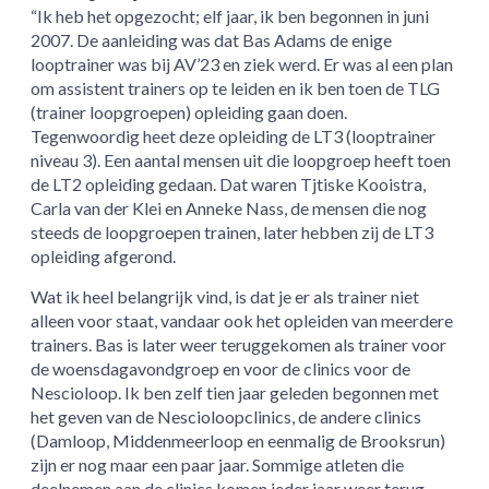
“Ik heb het opgezocht; elf jaar, ik ben begonnen in juni
2007. De aanleiding was dat Bas Adams de enige
looptrainer was bij AV’23 en ziek werd. Er was al een plan
om assistent trainers op te leiden en ik ben toen de TLG
(trainer loopgroepen) opleiding gaan doen.
Tegenwoordig heet deze opleiding de LT3 (looptrainer
niveau 3). Een aantal mensen uit die loopgroep heeft toen
de LT2 opleiding gedaan. Dat waren Tjtiske Kooistra,
Carla van der Klei en Anneke Nass, de mensen die nog
steeds de loopgroepen trainen, later hebben zij de LT3
opleiding afgerond.
Wat ik heel belangrijk vind, is dat je er als trainer niet
alleen voor staat, vandaar ook het opleiden van meerdere
trainers. Bas is later weer teruggekomen als trainer voor
de woensdagavondgroep en voor de clinics voor de
Nescioloop. Ik ben zelf tien jaar geleden begonnen met
het geven van de Nescioloopclinics, de andere clinics
(Damloop, Middenmeerloop en eenmalig de Brooksrun)
zijn er nog maar een paar jaar. Sommige atleten die
deelnemen aan de clinics komen ieder jaar weer terug.