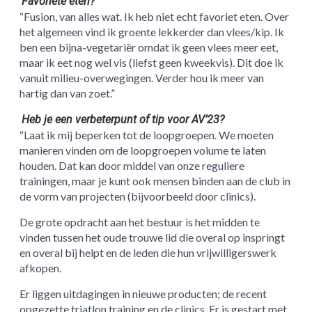
Favoriete eten?
“Fusion, van alles wat. Ik heb niet echt favoriet eten. Over
het algemeen vind ik groente lekkerder dan vlees/kip. Ik
ben een bijna-vegetariër omdat ik geen vlees meer eet,
maar ik eet nog wel vis (liefst geen kweekvis). Dit doe ik
vanuit milieu-overwegingen. Verder hou ik meer van
hartig dan van zoet.”
Heb je een verbeterpunt of tip voor AV’23?
“Laat ik mij beperken tot de loopgroepen. We moeten
manieren vinden om de loopgroepen volume te laten
houden. Dat kan door middel van onze reguliere
trainingen, maar je kunt ook mensen binden aan de club in
de vorm van projecten (bijvoorbeeld door clinics).
De grote opdracht aan het bestuur is het midden te
vinden tussen het oude trouwe lid die overal op inspringt
en overal bij helpt en de leden die hun vrijwilligerswerk
afkopen.
Er liggen uitdagingen in nieuwe producten; de recent
opgezette triatlon training en de clinics. Er is gestart met