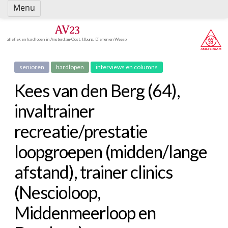
Spring
Menu
naar
inhoud
AV23
atletiek en hardlopen in Amsterdam-Oost, IJburg, Diemen en Weesp
senioren
hardlopen
interviews en columns
Kees van den Berg (64),
invaltrainer
recreatie/prestatie
loopgroepen (midden/lange
afstand), trainer clinics
(Nescioloop,
Middenmeerloop en