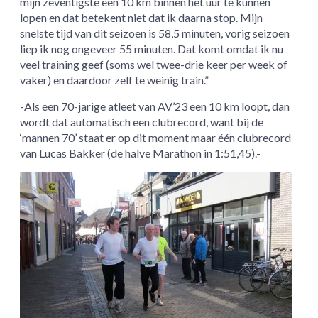
mijn zeventigste een 10 km binnen het uur te kunnen
lopen en dat betekent niet dat ik daarna stop. Mijn
snelste tijd van dit seizoen is 58,5 minuten, vorig seizoen
liep ik nog ongeveer 55 minuten. Dat komt omdat ik nu
veel training geef (soms wel twee-drie keer per week of
vaker) en daardoor zelf te weinig train.”
-Als een 70-jarige atleet van AV’23 een 10 km loopt, dan
wordt dat automatisch een clubrecord, want bij de
‘mannen 70’ staat er op dit moment maar één clubrecord
van Lucas Bakker (de halve Marathon in 1:51,45).-