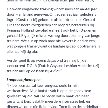
De woensdagavond training wordt sinds een aantal jaar
door Han Brand gegeven. Ongeveer zes jaar geleden is
Ingrid Coster erbij gekomen als looptrainer en Gerard
Lijnzaad heeft kortgeleden een looptrainerscursus bij
Running Holland gevolgd en heeft ook het LT3 examen
gehaald. Eigenlijk missen we nog doorstroming van jonge
trainers. We zijn op zoek naar nieuw vers bloed en een
wat jongere trainer, want de huidige groep looptrainers is
allemaal vijftig plus.
Verder geef ik op woensdagavond training bij de
‘concurrent’ DGLA (Dutch Gay and Lesbian Athletics), zij
trainen hier op de baan bij AV’23.”
Loopbaan/beroepen
“Ik ben een aantal keer omgeschoold in mijn
werkcarrière. Mijn laatste vak is opleidingsadviseur
geweest bij ProRail. De reden dat ik vaak van baan
geswitcht ben, is dat ik meerdere interesses heb en
dingen wil doen die ik leuk vind. Toen ik op de middelbare