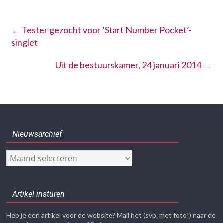
←
Tester gezocht voor ‘Start Number Pocket’-
singlet
Uit de bestuurskamer, 24 januari 2014
→
Nieuwsarchief
Nieuwsarchief
Artikel insturen
Heb je een artikel voor de website? Mail het (svp. met foto!) naar de