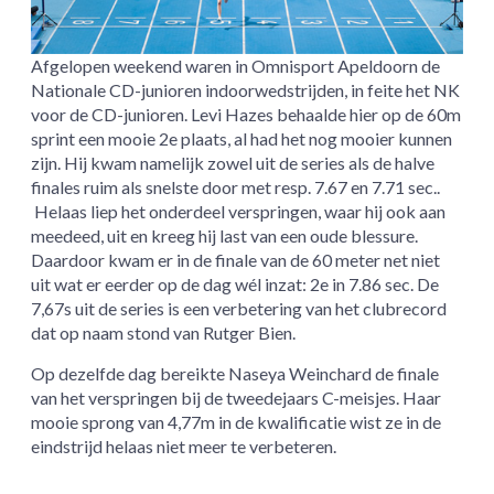
Afgelopen weekend waren in Omnisport Apeldoorn de
Nationale CD-junioren indoorwedstrijden, in feite het NK
voor de CD-junioren. Levi Hazes behaalde hier op de 60m
sprint een mooie 2e plaats, al had het nog mooier kunnen
zijn. Hij kwam namelijk zowel uit de series als de halve
finales ruim als snelste door met resp. 7.67 en 7.71 sec..
Helaas liep het onderdeel verspringen, waar hij ook aan
meedeed, uit en kreeg hij last van een oude blessure.
Daardoor kwam er in de finale van de 60 meter net niet
uit wat er eerder op de dag wél inzat: 2e in 7.86 sec. De
7,67s uit de series is een verbetering van het clubrecord
dat op naam stond van Rutger Bien.
Op dezelfde dag bereikte Naseya Weinchard de finale
van het verspringen bij de tweedejaars C-meisjes. Haar
mooie sprong van 4,77m in de kwalificatie wist ze in de
eindstrijd helaas niet meer te verbeteren.