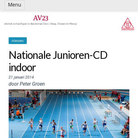
Spring
Menu
naar
inhoud
AV23
atletiek en hardlopen in Amsterdam-Oost, IJburg, Diemen en Weesp
nieuws
Nationale Junioren-CD
indoor
21 januari 2014
door Peter Groen