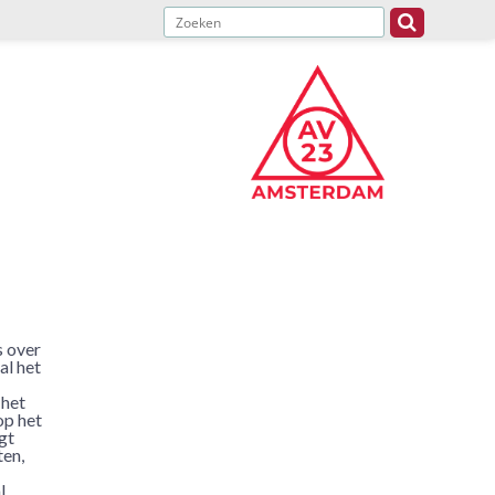
s over
al het
 het
op het
gt
ten,
l