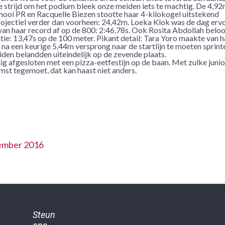
de strijd om het podium bleek onze meiden iets te machtig. De 4,92
mooi PR en Racquelle Biezen stootte haar 4-kilokogel uitstekend
rojectiel verder dan voorheen: 24,42m. Loeka Klok was de dag erv
van haar record af op de 800: 2:46,78s. Ook Rosita Abdollah belo
tie: 13,47s op de 100 meter. Pikant detail: Tara Yoro maakte van 
a een keurige 5,44m versprong naar de startlijn te moeten sprin
iden belandden uiteindelijk op de zevende plaats.
 afgesloten met een pizza-eetfestijn op de baan. Met zulke juni
st tegemoet, dat kan haast niet anders.
tember 2016
Steun