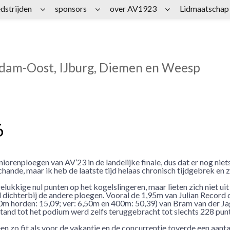
dstrijden
sponsors
over AV1923
Lidmaatschap
rdam-Oost, IJburg, Diemen en Weesp
6
renploegen van AV’23 in de landelijke finale, dus dat er nog niet
hande, maar ik heb de laatste tijd helaas chronisch tijdgebrek en z
kkige nul punten op het kogelslingeren, maar lieten zich niet uit
 dichterbij de andere ploegen. Vooral de 1,95m van Julian Record 
m horden: 15,09; ver: 6,50m en 400m: 50,39) van Bram van der Ja
and tot het podium werd zelfs teruggebracht tot slechts 228 pun
en zo fit als voor de vakantie en de concurrentie toverde een aanta