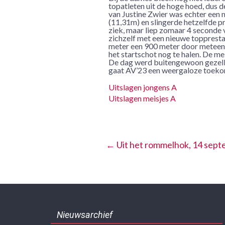
topatleten uit de hoge hoed, dus 
van Justine Zwier was echter een 
(11,31m) en slingerde hetzelfde p
ziek, maar liep zomaar 4 seconde 
zichzelf met een nieuwe toppresta
meter een 900 meter door meteen n
het startschot nog te halen. De me
De dag werd buitengewoon gezellig
gaat AV’23 een weergaloze toekom
Uitslagen jongens A
Uitslagen meisjes A
←
Uit het rommelhok, 14 sep
Nieuwsarchief