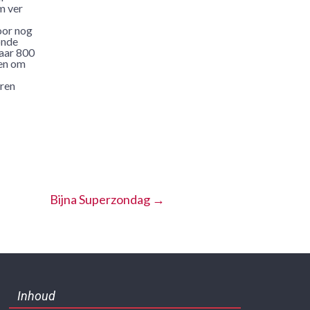
m ver
oor nog
onde
haar 800
ten om
oren
Bijna Superzondag
→
Inhoud