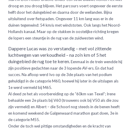
droog en zou droog blijven. Het parcours voert ongeveer de eerste
helft door het duingebied en daarna door de weilanden. Bijna
uitsluitend over fietspaden. Ongeveer 11 km lang was er in de
duinen tegenwind: 54 km/u met windstoten. Ook langs het Noord-
Hollands kanaal. Maar op de stukken in oostelijke richting kregen
de lopers een steuntje in de rug van de zuidwesten wind.
Dappere Lucas was zo verstandig – met vol zittende
luchtwegen van verkoudheid
–
na zo’n km of 5 het
duingebied de rug toe te keren.
Eenmaal in de trein wendde hij
zijn positieve gedachten naar de 3 lopende AV-ers. En dat had
succes. Na afloop werd Ivo op de 3de plaats van het podium
gehuldigd in de categorie M60, hoewel hij later in de uitslagen als
1e werd vermeld bij M65.
Al deed ze het als voorbereiding op de “60km van Texel”; Irene
behaalde een 2e plaats bij V60 (trouwens ook bij V50 als die zou
zijn vermeld) en Albert – die Schoorl nog steeds in de benen heeft
en komend weekend de Galgenwaard marathon gaat doen, 3e in
de categorie M55.
Onder de toch wel pittige omstandigheden en de kracht van