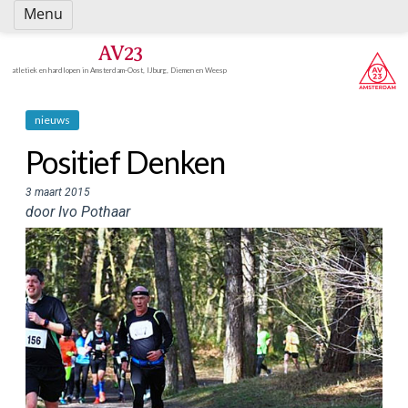
Spring
Menu
naar
inhoud
AV23
atletiek en hardlopen in Amsterdam-Oost, IJburg, Diemen en Weesp
nieuws
Positief Denken
3 maart 2015
door Ivo Pothaar