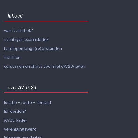
Inhoud
wat is atletiek?
trainingen baanatletiek
hardlopen lange(re) afstanden
triathlon
cursussen en clinics voor niet-AV23-leden
over AV 1923
locatie – route – contact
lid worden?
AV23-kader
verenigingswerk
inloggen voor leden