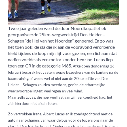
Twee jaar geleden werd de door Noordkopatletiek
georganiseerde 25km-wegwedstrijd Den Helder –
Schagen “de Hel van het Noorden” genoemd. En zo was
het toen ook: de sla die ik aan de vooravond verorberde
hield tijdens de loop mijn lijf voor gezien; een lichaam dat
nadien voelde als een motor zonder benzine. Lucas liep
toen een CR in de categorie M65.
Afgelopen donderdag 26
februari besprak het vaste groepje bezoekers van de kantine na de
baantraining of we nu wel of niet aan de 20ste editie van Den
Helder – Schagen zouden meedoen, gezien de erbarmelijke
weersvoorspellingen: veel regen en veel wind.
Maar zelfs Lucas, die nog veel last van zijn verkoudheid had, liet
zich hierdoor niet afschrikken.
Zo vertrokken Irene, Albert, Lucas en ik zondagochtend met de
auto naar Schagen, van waar de bus voor de lopers ons naar de
start in Den Helder bracht. Onder een strak blauwe hemel.
Het was