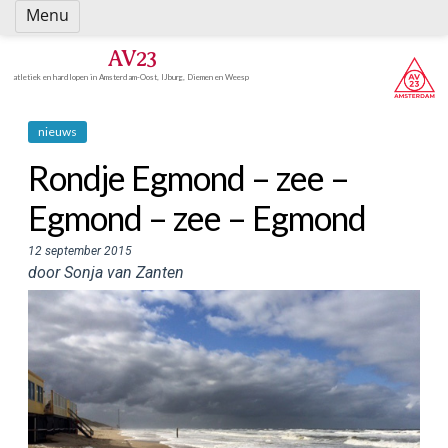
Spring
Menu
naar
inhoud
AV23
atletiek en hardlopen in Amsterdam-Oost, IJburg, Diemen en Weesp
nieuws
Rondje Egmond – zee –
Egmond – zee – Egmond
12 september 2015
door Sonja van Zanten