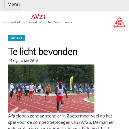
Spring
Menu
naar
inhoud
AV23
atletiek en hardlopen in Amsterdam-Oost, IJburg, Diemen en Weesp
nieuws
Te licht bevonden
14 september 2018
Afgelopen zondag stond er in Zoetermeer veel op het
spel voor de competitieploegen van AV’23. De mannen
wilden zich op deze promotie-/degradatiewedstrijd