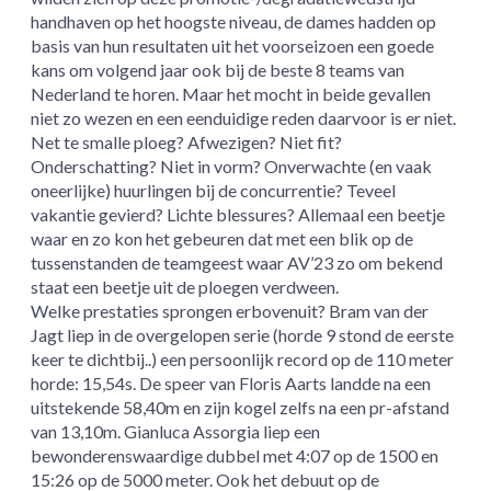
handhaven op het hoogste niveau, de dames hadden op
basis van hun resultaten uit het voorseizoen een goede
kans om volgend jaar ook bij de beste 8 teams van
Nederland te horen. Maar het mocht in beide gevallen
niet zo wezen en een eenduidige reden daarvoor is er niet.
Net te smalle ploeg? Afwezigen? Niet fit?
Onderschatting? Niet in vorm? Onverwachte (en vaak
oneerlijke) huurlingen bij de concurrentie? Teveel
vakantie gevierd? Lichte blessures? Allemaal een beetje
waar en zo kon het gebeuren dat met een blik op de
tussenstanden de teamgeest waar AV’23 zo om bekend
staat een beetje uit de ploegen verdween.
Welke prestaties sprongen erbovenuit? Bram van der
Jagt liep in de overgelopen serie (horde 9 stond de eerste
keer te dichtbij..) een persoonlijk record op de 110 meter
horde: 15,54s. De speer van Floris Aarts landde na een
uitstekende 58,40m en zijn kogel zelfs na een pr-afstand
van 13,10m. Gianluca Assorgia liep een
bewonderenswaardige dubbel met 4:07 op de 1500 en
15:26 op de 5000 meter. Ook het debuut op de