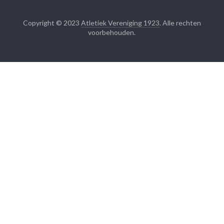
Copyright © 2023
Atletiek Vereniging 1923
. Alle rechten
voorbehouden.