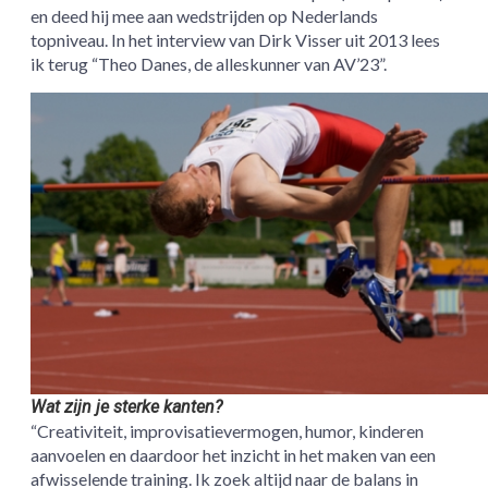
en deed hij mee aan wedstrijden op Nederlands
topniveau. In het interview van Dirk Visser uit 2013 lees
ik terug “Theo Danes, de alleskunner van AV’23”.
Wat zijn je sterke kanten?
“Creativiteit, improvisatievermogen, humor, kinderen
aanvoelen en daardoor het inzicht in het maken van een
afwisselende training. Ik zoek altijd naar de balans in