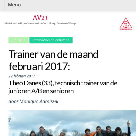
Spring
Menu
naar
inhoud
AV23
atletiek en hardlopen in Amsterdam-Oost, IJburg, Diemen en Weesp
junioren
interviews en columns
Trainer van de maand
februari 2017:
22 februari 2017
Theo Danes (33), technisch trainer van de
junioren A/B en senioren
door Monique Admiraal