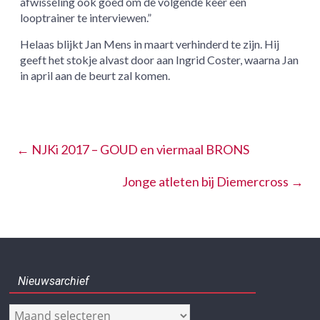
afwisseling ook goed om de volgende keer een
looptrainer te interviewen.”
Helaas blijkt Jan Mens in maart verhinderd te zijn. Hij
geeft het stokje alvast door aan Ingrid Coster, waarna Jan
in april aan de beurt zal komen.
←
NJKi 2017 – GOUD en viermaal BRONS
Jonge atleten bij Diemercross
→
Nieuwsarchief
Nieuwsarchief