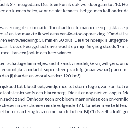
ad ik 8 x meegedaan. Dus toen kon ik ook wel doorgaan tot 10. He
ee op kunnen halen, voor de niet kenners: het gouden kalf onder d
r was er nog discriminatie. Toen hadden de mannen een prijsklasse p
s zo af en toe maakte ik wel eens een #wetoo opmerking. “Omdat Ir
ren een tweedeling: 50 min en 50 plus. Die uiteindelijk is uitgegroe
Waar ik deze keer, geheel onverwacht op mijn 66
, nog steeds 1
in 
e
e
 mee: kan een jonkie een keer winnen.
en: schattige lammetjes, zacht zand, vriendelijke vrijwilligers, onn
ersoonlijke aandacht, super sfeer, prachtig (maar zwaar) parcours
dan jij (harder en vooral verder: 120 km!).
n ijskoud tot bloedheet, windje mee tot storm tegen, van zon, tot r
e laatste nieuwe is een blarenberg. Die zit er nog niet zo lang in. M
an zacht zand. Omhoog geen probleem maar omlaag een onvermijd
schepen in de schoenen en de volgende 47 kilometer mee te liften. 
iet beter dan terugblazen, met vochtbellen. Bij Chris zelfs druif-gr