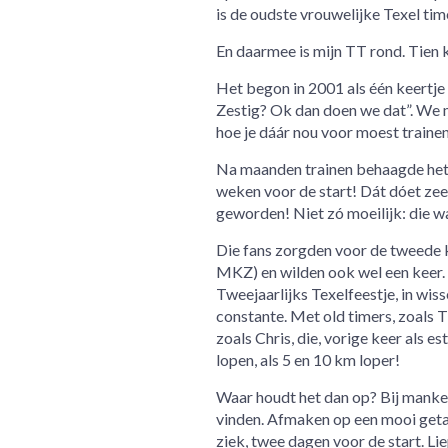
is de oudste vrouwelijke Texel time
En daarmee is mijn TT rond. Tien k
Het begon in 2001 als één keertje
Zestig? Ok dan doen we dat”. We m
hoe je dáár nou voor moest traine
Na maanden trainen behaagde het d
weken voor de start! Dát dóet zee
geworden! Niet zó moeilijk: die w
Die fans zorgden voor de tweede k
MKZ) en wilden ook wel een keer. T
Tweejaarlijks Texelfeestje, in wis
constante. Met old timers, zoals T
zoals Chris, die, vorige keer als 
lopen, als 5 en 10 km loper!
Waar houdt het dan op? Bij mankem
vinden. Afmaken op een mooi geta
ziek, twee dagen voor de start. Lie