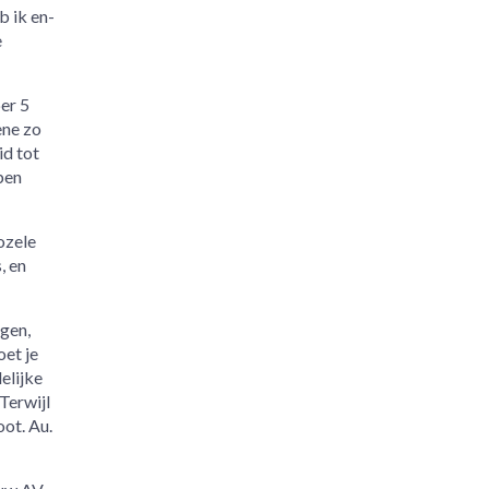
b ik en-
e
er 5
ene zo
id tot
ben
ozele
, en
egen,
oet je
elijke
Terwijl
oot. Au.