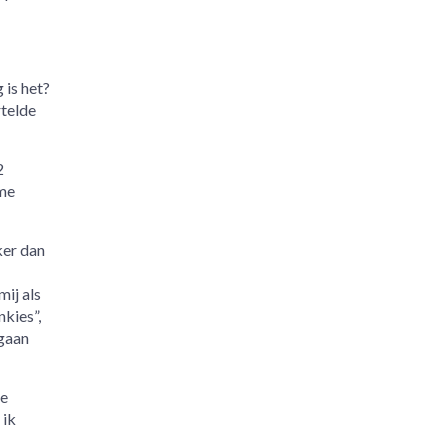
 is het?
rtelde
2
me
ker dan
mij als
nkies”,
 gaan
te
 ik