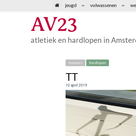
Spring
jeugd
volwassenen
we
naar
AV23
inhoud
atletiek en hardlopen in Amste
masters
hardlopen
TT
10 april 2019