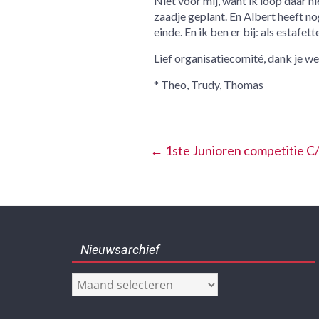
Niet voor mij, want ik loop daar n
zaadje geplant. En Albert heeft no
einde. En ik ben er bij: als estafett
Lief organisatiecomité, dank je we
* Theo, Trudy, Thomas
←
1ste Junioren competitie C
Nieuwsarchief
Nieuwsarchief