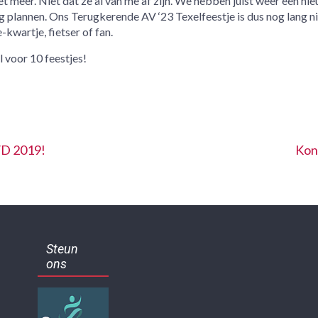
iet meer. Niet dat ze al van me af zijn. We hebben juist weer een ni
g plannen. Ons Terugkerende AV ‘23 Texelfeestje is dus nog lang ni
e-kwartje, fietser of fan.
l voor 10 feestjes!
/D 2019!
Kon
Steun
ons