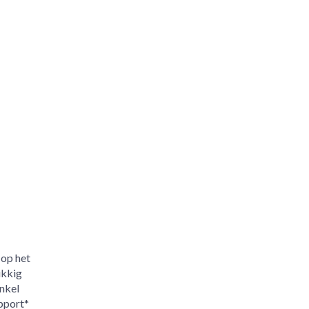
 op het
ukkig
nkel
pport*