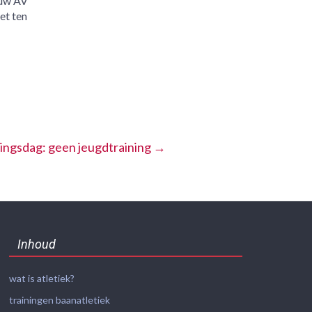
euw AV
et ten
ingsdag: geen jeugdtraining
→
Inhoud
wat is atletiek?
trainingen baanatletiek