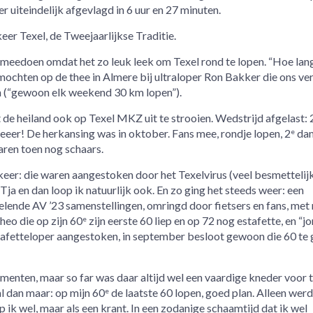
r uiteindelijk afgevlagd in 6 uur en 27 minuten.
eer Texel, de Tweejaarlijkse Traditie.
 meedoen omdat het zo leuk leek om Texel rond te lopen. “Hoe lang
ochten op de thee in Almere bij ultraloper Ron Bakker die ons ve
n (“gewoon elk weekend 30 km lopen”).
e heiland ook op Texel MKZ uit te strooien. Wedstrijd afgelast: 
eeer! De herkansing was in oktober. Fans mee, rondje lopen, 2
da
e
aren toen nog schaars.
eer: die waren aangestoken door het Texelvirus (veel besmettelij
ja en dan loop ik natuurlijk ook. En zo ging het steeds weer: een
selende AV ’23 samenstellingen, omringd door fietsers en fans, met 
heo die op zijn 60
zijn eerste 60 liep en op 72 nog estafette, en “jo
e
estafetteloper aangestoken, in september besloot gewoon die 60 te
enten, maar so far was daar altijd wel een vaardige kneder voor 
l dan maar: op mijn 60
de laatste 60 lopen, goed plan. Alleen werd
e
p ik wel, maar als een krant. In een zodanige schaamtijd dat ik wel