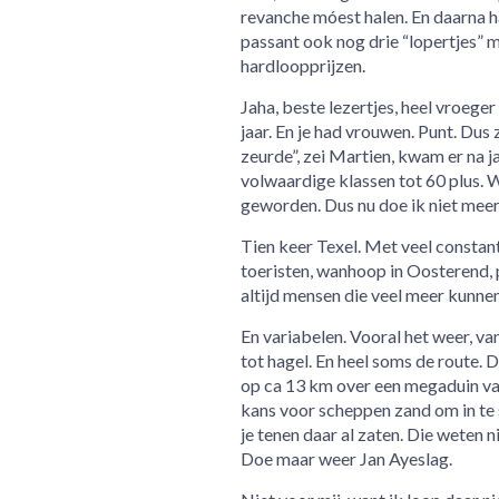
revanche móest halen. En daarna h
passant ook nog drie “lopertjes” m
hardloopprijzen.
Jaha, beste lezertjes, heel vroege
jaar. En je had vrouwen. Punt. Du
zeurde”, zei Martien, kwam er na ja
volwaardige klassen tot 60 plus. 
geworden. Dus nu doe ik niet meer
Tien keer Texel. Met veel constant
toeristen, wanhoop in Oosterend, p
altijd mensen die veel meer kunnen 
En variabelen. Vooral het weer, va
tot hagel. En heel soms de route. D
op ca 13 km over een megaduin v
kans voor scheppen zand om in te 
je tenen daar al zaten. Die weten n
Doe maar weer Jan Ayeslag.