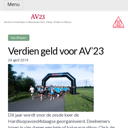
Spring
Menu
naar
inhoud
AV23
atletiek en hardlopen in Amsterdam-Oost, IJburg, Diemen en Weesp
hardlopen
Verdien geld voor AV’23
24 april 2019
Dit jaar wordt voor de zesde keer de
Hardloopavond4daagse georganiseerd. Deelnemers
lopen in vier dagen een hele of halve marathon. Chris de