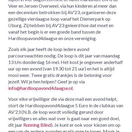
Veer en Jeroen Overweel, via hun kinderen al meer dan
een decennium betrokken bij AV’23, organiseren deze
gezellige vierdaagse loop vanaf het Diemerpark op
IJburg. Zij hebben bij AV’23 geleerd hoe dat moet en
vanaf het begin is er een goede band tussen de
Hardloopavond4daagse en onze vereniging.
Zoals elk jaar heeft de loop iedere avond
parcourswachten nodig. De loop is dit jaar van maandag
13 t/m donderdag 16 mei. Het kost je ongeveer anderhalf
uur op een avond (van 19.30 tot 21 uur) en het is altijd
mooi weer. Twee gratis drankjes is de beloning voor
jezelf. Wil je hen helpen? Geef je op via
info@hardloopavond4daagse.nl
.
Voor elke vrijwilliger die via deze mail een avond helpt,
stort de Hardloopavond4daagse 5 Euro in de clubkas van
AV’23 (N.B. de loop wordt volledig gerund door
vrijwilligers en alles wat over is gaat naar een goed doel,
dit jaar
Running Blind
). Je kunt er ook voor kiezen om op
een van de andere avonden gratis mee te lopen. Maak je