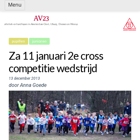
Spring
Menu
naar
inhoud
AV23
atletiek en hardlopen in Amsterdam-Oost, IJburg, Diemen en Weesp
pupillen
junioren
Za 11 januari 2e cross
competitie wedstrijd
13 december 2013
door Anna Goede