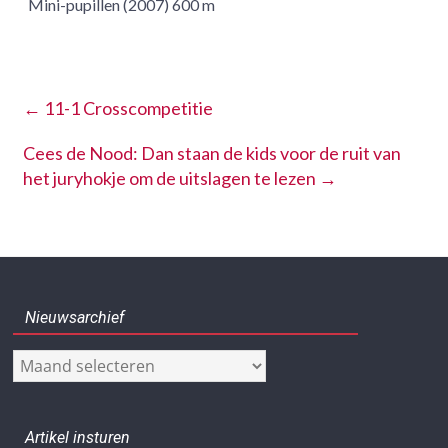
Mini-pupillen (2007) 600 m
←
11-1 Crosscompetitie
Cees de Nood: Dan staan de kids voor de ruit van
het juryhokje om de uitslagen te lezen
→
Nieuwsarchief
Nieuwsarchief
Artikel insturen