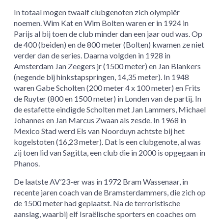
In totaal mogen twaalf clubgenoten zich olympiër
noemen. Wim Kat en Wim Bolten waren er in 1924 in
Parijs al bij toen de club minder dan een jaar oud was. Op
de 400 (beiden) en de 800 meter (Bolten) kwamen ze niet
verder dan de series. Daarna volgden in 1928 in
Amsterdam Jan Zeegers jr (1500 meter) en Jan Blankers
(negende bij hinkstapspringen, 14,35 meter). In 1948
waren Gabe Scholten (200 meter 4 x 100 meter) en Frits
de Ruyter (800 en 1500 meter) in Londen van de partij. In
de estafette eindigde Scholten met Jan Lammers, Michael
Johannes en Jan Marcus Zwaan als zesde. In 1968 in
Mexico Stad werd Els van Noorduyn achtste bij het
kogelstoten (16,23 meter). Dat is een clubgenote, al was
zij toen lid van Sagitta, een club die in 2000 is opgegaan in
Phanos.
De laatste AV’23-er was in 1972 Bram Wassenaar, in
recente jaren coach van de Bramsterdammers, die zich op
de 1500 meter had geplaatst. Na de terroristische
aanslag, waarbij elf Israëlische sporters en coaches om