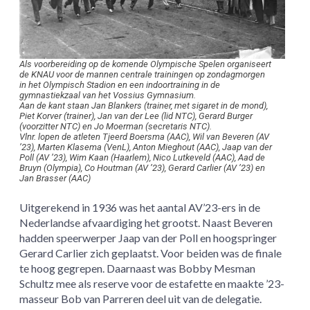
Als voorbereiding op de komende Olympische Spelen organiseert
de KNAU voor de mannen centrale trainingen op zondagmorgen
in het Olympisch Stadion en een indoortraining in de
gymnastiekzaal van het Vossius Gymnasium.
Aan de kant staan Jan Blankers (trainer, met sigaret in de mond),
Piet Korver (trainer), Jan van der Lee (lid NTC), Gerard Burger
(voorzitter NTC) en Jo Moerman (secretaris NTC).
Vlnr. lopen de atleten Tjeerd Boersma (AAC), Wil van Beveren (AV
’23), Marten Klasema (VenL), Anton Mieghout (AAC), Jaap van der
Poll (AV ’23), Wim Kaan (Haarlem), Nico Lutkeveld (AAC), Aad de
Bruyn (Olympia), Co Houtman (AV ’23), Gerard Carlier (AV ’23) en
Jan Brasser (AAC)
Uitgerekend in 1936 was het aantal AV’23-ers in de
Nederlandse afvaardiging het grootst. Naast Beveren
hadden speerwerper Jaap van der Poll en hoogspringer
Gerard Carlier zich geplaatst. Voor beiden was de finale
te hoog gegrepen. Daarnaast was Bobby Mesman
Schultz mee als reserve voor de estafette en maakte ’23-
masseur Bob van Parreren deel uit van de delegatie.