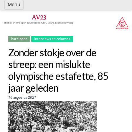
Spring
Menu
naar
inhoud
AV23
atletiek en hardlopen in Amsterdam-Oost, IJburg, Diemen en Weesp
hardlopen
interviews en columns
Zonder stokje over de
streep: een mislukte
olympische estafette, 85
jaar geleden
16 augustus 2021