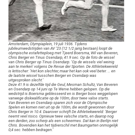
Amsterdam, Olympiaplein, 19 juli 1936. Tijdens
jubileumwedstrijden van AV ’23 (12 1/2 jarig bestaan) loopt de
olympische estafetteploeg met Tjeerd Boersma, Wil van Beveren,
Chris Berger en Tinus Osendarp, 41.9 sec. Op de foto de wissel
van Chris Berger op Tinus Osendarp. ‘Op de wissels viel weinig
aan te merken’ volgens De Revue der Sporten. De Athletiekwereld
is kritischer: ‘Het kon slechter, maar het kan ook veel beter. … en
de laatste wissel tusschen Berger en Osendarp was
uitgesproken slecht.’
Deze 41.9 is dezelfde tijd die Geul, Mesman Schultz, Van Beveren
en Osendarp op 14 juni op Te Werve hebben gelopen. Op die
wedstrijd is Boersma geblesseerd en is Berger boos weggelopen
vanwege diskwalificatie op de 100m, door twee valse starts.
Van Beveren en Osendarp sparen zich voor de Olympische
Spelen en komen niet uit op de 100m, die wordt gewonnen door
Chris Berger in 10.4. Daarover schrijft De Athletiekwereld: ‘Berger
neemt veel risico. Opnieuw twee valsche starts, en daarop nog
een derden, zoo scherp als een scheermes. Dat kan in Berlijn niet
Chris. Bovendien kan het tijdverschil met Baumgarten onmogelijk
0,4 sec. hebben bedragen.’