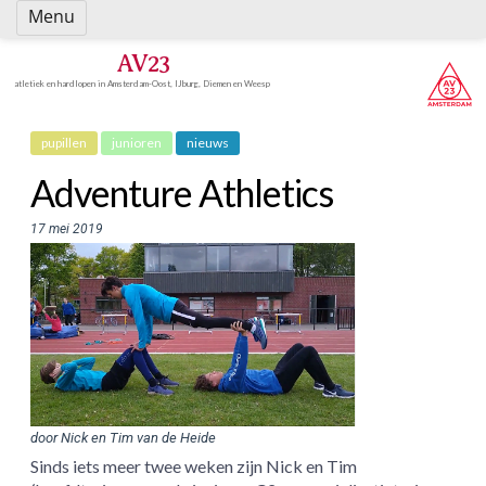
Spring
Menu
naar
inhoud
AV23
atletiek en hardlopen in Amsterdam-Oost, IJburg, Diemen en Weesp
pupillen
junioren
nieuws
Adventure Athletics
17 mei 2019
door Nick en Tim van de Heide
Sinds iets meer twee weken zijn Nick en Tim