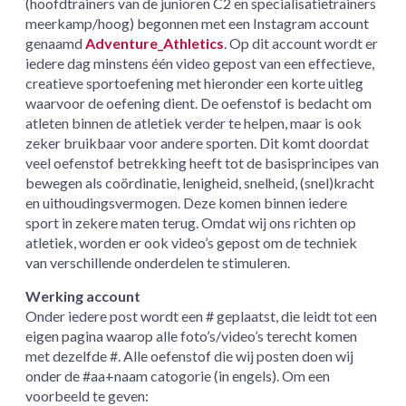
(hoofdtrainers van de junioren C2 en specialisatietrainers
meerkamp/hoog) begonnen met een Instagram account
genaamd
Adventure_Athletics
. Op dit account wordt er
iedere dag minstens één video gepost van een effectieve,
creatieve sportoefening met hieronder een korte uitleg
waarvoor de oefening dient. De oefenstof is bedacht om
atleten binnen de atletiek verder te helpen, maar is ook
zeker bruikbaar voor andere sporten. Dit komt doordat
veel oefenstof betrekking heeft tot de basisprincipes van
bewegen als coördinatie, lenigheid, snelheid, (snel)kracht
en uithoudingsvermogen. Deze komen binnen iedere
sport in zekere maten terug. Omdat wij ons richten op
atletiek, worden er ook video’s gepost om de techniek
van verschillende onderdelen te stimuleren.
Werking account
Onder iedere post wordt een # geplaatst, die leidt tot een
eigen pagina waarop alle foto’s/video’s terecht komen
met dezelfde #. Alle oefenstof die wij posten doen wij
onder de #aa+naam catogorie (in engels). Om een
voorbeeld te geven: