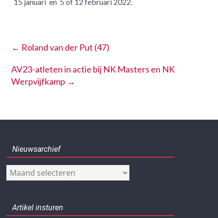
15 januari en 5 of 12 februari 2022.
←
Roland van der Put (47)
AV23-atleten in actie bij NK Masters en NK
Werpvijfkamp
→
Nieuwsarchief
Nieuwsarchief
Artikel insturen