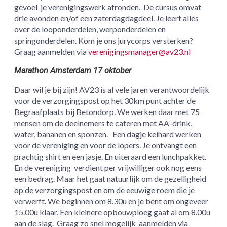
gevoel je verenigingswerk afronden. De cursus omvat
drie avonden en/of een zaterdagdagdeel. Je leert alles
over de looponderdelen, werponderdelen en
springonderdelen. Kom je ons jurycorps versterken?
Graag aanmelden via
verenigingsmanager@av23.nl
Marathon Amsterdam 17 oktober
Daar wil je bij zijn! AV23 is al vele jaren verantwoordelijk
voor de verzorgingspost op het 30km punt achter de
Begraafplaats bij Betondorp. We werken daar met 75
mensen om de deelnemers te cateren met AA-drink,
water, bananen en sponzen. Een dagje keihard werken
voor de vereniging en voor de lopers. Je ontvangt een
prachtig shirt en een jasje. En uiteraard een lunchpakket.
En de vereniging verdient per vrijwilliger ook nog eens
een bedrag. Maar het gaat natuurlijk om de gezelligheid
op de verzorgingspost en om de eeuwige roem die je
verwerft. We beginnen om 8.30u en je bent om ongeveer
15.00u klaar. Een kleinere opbouwploeg gaat al om 8.00u
aan de slag. Graag zo snel mogelijk aanmelden via