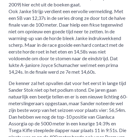
2009) hier echt uit de boeken gaat.
Ook Janke Strijp verdient een eervolle vermelding. Met
een SB van 12,37s in de series drong ze door tot de halve
finale van de 100 meter. Daar hielp een fikse tegenwind
niet om opnieuw een goede tijd neer te zetten. In de
warming-up van de horde bleek Janke indrukwekkend
scherp. Maar in de race gooide een hard contact met de
eerste horde roet in het eten en 14,58s was niet
voldoende om door te stomen naar de eindstrijd. Dat
lukte A-juniore Joyce Schumacher wel met een prima
14,24s. In de finale werd ze 7e met 14,60s.
De kenner zal het opvallen dat voor het eerst in lange tijd
Sander Stok niet op het podium stond. De jaren gaan
natuurlijk een beetje tellen en er is een nieuwe lichting 60-
meterslingeraars opgestaan, maar Sander noteerde wel
zijn beste worp van het seizoen voor plaats vier: 56,54m.
Dan hebben we nog de top-10 positie van Gianluca
Assorgia op de 5000 meter in een keurige 14:39s en
Tsega Kifle steeplede dapper naar plaats 11 in 9:51s. Die
plaats was er op de 400 meter horde ook voor Bram van