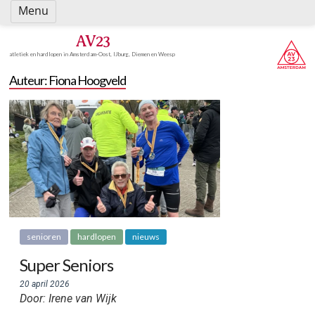
Spring
Menu
naar
inhoud
AV23
atletiek en hardlopen in Amsterdam-Oost, IJburg, Diemen en Weesp
Auteur:
Fiona Hoogveld
senioren
hardlopen
nieuws
Super Seniors
20 april 2026
Door: Irene van Wijk