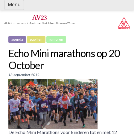
Spring
Menu
naar
inhoud
AV23
atletiek en hardlopen in Amsterdam-Oost, IJburg, Diemen en Weesp
agenda
pupillen
junioren
Echo Mini marathons op 20
October
18 september 2019
De Echo Mini Marathons voor kinderen tot en met 12