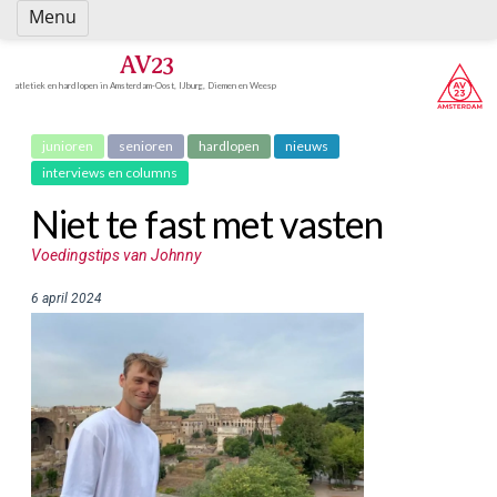
Spring
Menu
naar
inhoud
AV23
atletiek en hardlopen in Amsterdam-Oost, IJburg, Diemen en Weesp
junioren
senioren
hardlopen
nieuws
interviews en columns
Niet te fast met vasten
Voedingstips van Johnny
6 april 2024