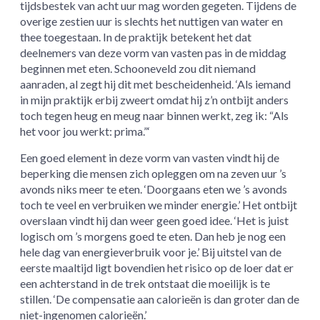
tijdsbestek van acht uur mag worden gegeten. Tijdens de
overige zestien uur is slechts het nuttigen van water en
thee toegestaan. In de praktijk betekent het dat
deelnemers van deze vorm van vasten pas in de middag
beginnen met eten. Schooneveld zou dit niemand
aanraden, al zegt hij dit met bescheidenheid. ‘Als iemand
in mijn praktijk erbij zweert omdat hij z’n ontbijt anders
toch tegen heug en meug naar binnen werkt, zeg ik: “Als
het voor jou werkt: prima.”‘
Een goed element in deze vorm van vasten vindt hij de
beperking die mensen zich opleggen om na zeven uur ’s
avonds niks meer te eten. ‘Doorgaans eten we ’s avonds
toch te veel en verbruiken we minder energie.’ Het ontbijt
overslaan vindt hij dan weer geen goed idee. ‘Het is juist
logisch om ’s morgens goed te eten. Dan heb je nog een
hele dag van energieverbruik voor je.’ Bij uitstel van de
eerste maaltijd ligt bovendien het risico op de loer dat er
een achterstand in de trek ontstaat die moeilijk is te
stillen. ‘De compensatie aan calorieën is dan groter dan de
niet-ingenomen calorieën.’