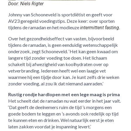
Door: Niels Rigter
Johnny van Schooneveld is sportdiëtist en geeft voor
AV23 geregeld voedingstips. Deze keer: over sporten
tijdens de ramadan en het modieuze
.
intermittent fasting
Over het gezondheidseffect van vasten, bijvoorbeeld
tijdens de ramadan, is geen eenduidig wetenschappelijk
onderzoek, zegt Schooneveld. ‘Het kan geen kwaad om
langere tijd zonder voeding toe doen. Het lichaam
schakelt bij afwezigheid van koolhydraten over op
vetverbranding. Iedereen heeft wel een laagje vet
waarmee hij een tijdje door kan. Je kunt zelfs drie weken
zonder voeding, al zou ik dat niemand aanraden.’
Rustig rondje hardlopen met een lege maag is prima
Het scheelt dat de ramadan nu wat eerder in het jaar valt.
‘Dat geeft de deelnemers ruim de tijd ’s morgens een
goede bodem te leggen en ’s avonds ook redelijk op tijd
te kunnen eten en drinken. Wel natuurlijk eerst je eten
laten zakken voordat je inspanning levert.’