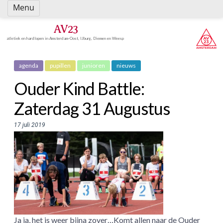
Spring
Menu
naar
inhoud
AV23
atletiek en hardlopen in Amsterdam-Oost, IJburg, Diemen en Weesp
agenda
pupillen
junioren
nieuws
Ouder Kind Battle:
Zaterdag 31 Augustus
17 juli 2019
Ja ja, het is weer bijna zover…Komt allen naar de Ouder