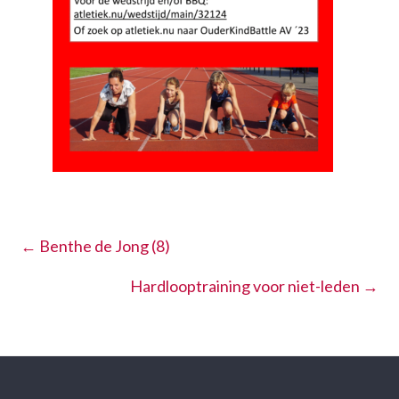
←
Benthe de Jong (8)
Hardlooptraining voor niet-leden
→